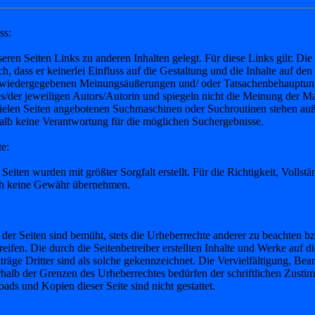
ss:
eren Seiten Links zu anderen Inhalten gelegt. Für diese Links gilt: D
ch, dass er keinerlei Einfluss auf die Gestaltung und die Inhalte auf den
n wiedergegebenen Meinungsäußerungen und/ oder Tatsachenbehauptunge
s/der jeweiligen Autors/Autorin und spiegeln nicht die Meinung der M
vielen Seiten angebotenen Suchmaschinen oder Suchroutinen stehen auß
lb keine Verantwortung für die möglichen Suchergebnisse.
te:
 Seiten wurden mit größter Sorgfalt erstellt. Für die Richtigkeit, Vollstä
ch keine Gewähr übernehmen.
 der Seiten sind bemüht, stets die Urheberrechte anderer zu beachten bzw.
ifen. Die durch die Seitenbetreiber erstellten Inhalte und Werke auf d
träge Dritter sind als solche gekennzeichnet. Die Vervielfältigung, Bea
halb der Grenzen des Urheberrechtes bedürfen der schriftlichen Zusti
oads und Kopien dieser Seite sind nicht gestattet.