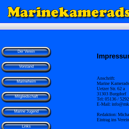
Der Verein
Impress
Vorstand
Anschrift:
Marineheim
Marine Kameradsc
Uetzer Str. 62 a
31303 Burgdorf
Mitgliedschaft
Tel: 05136 / 5292
E-Mail: info@mk
Marine Jugend
Redaktion: Micha
Eintrag ins Verei
Links